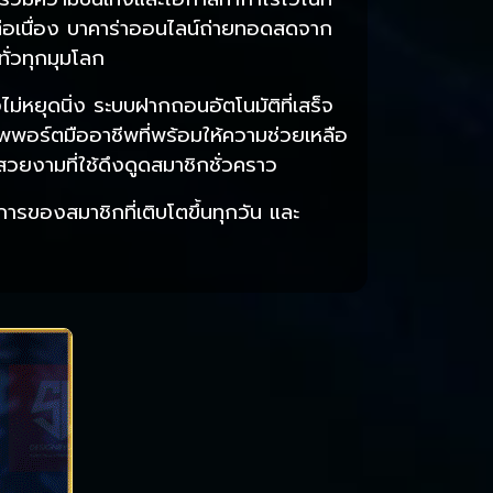
ต่อเนื่อง บาคาร่าออนไลน์ถ่ายทอดสดจาก
ั่วทุกมุมโลก
ม่หยุดนิ่ง ระบบฝากถอนอัตโนมัติที่เสร็จ
พพอร์ตมืออาชีพที่พร้อมให้ความช่วยเหลือ
สวยงามที่ใช้ดึงดูดสมาชิกชั่วคราว
ารของสมาชิกที่เติบโตขึ้นทุกวัน และ