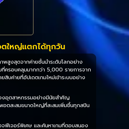
ตใหญ่แตกได้ทุกวัน
าพสูงสุดจากค่ายชั้นนำระดับโลกอย่าง
์ตเกมที่ครอบคลุมมากกว่า 5,000 รายการจาก
บค่ายที่อัปเดตเกมใหม่เข้าระบบอย่าง
ี่ยของอุตสาหกรรมอย่างมีนัยสำคัญ
อตสะสมขนาดใหญ่ที่สะสมเพิ่มขึ้นทุกสปิน
ำรวจฟีเจอร์พิเศษ และค้นหาเกมที่ตอบสนอง