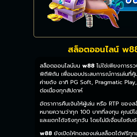
สล็อตออนไลน์ w88
สล็อตออนไลน์บน
w88
ไม่ใช่เพียงการร
พิถีพิถัน เพื่อมอบประสบการณ์การเล่นที่
ค่ายดัง อาทิ PG Soft, Pragmatic Pla
ต่อเนื่องทุกสัปดาห์
อัตราการคืนเงินให้ผู้เล่น หรือ RTP ของ
หมายความว่าทุก 100 บาทที่ลงทุน คุณมีโ
และแตกได้จริงทุกวัน โดยไม่มีเงื่อนไขซับซ้อ
w88
ยังเปิดให้ทดลองเล่นสล็อตได้ฟรีทุก