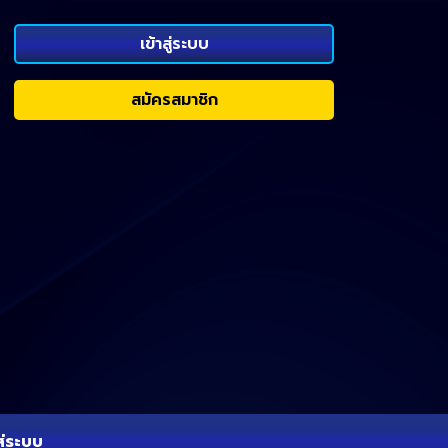
เข้าสู่ระบบ
สมัครสมาชิก
สู่ระบบ