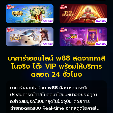
บาคาร่าออนไลน์ w88 สดจากคาสิ
โนจริง โต๊ะ VIP พร้อมให้บริการ
ตลอด 24 ชั่วโมง
บาคาร่าออนไลน์บน
w88
คือการยกระดับ
ประสบการณ์คาสิโนสดมาไว้บนหน้าจอของคุณ
อย่างสมบูรณ์แบบที่สุดในปัจจุบัน ด้วยการ
ถ่ายทอดสดแบบ Real-time จากสตูดิโอคาสิโน