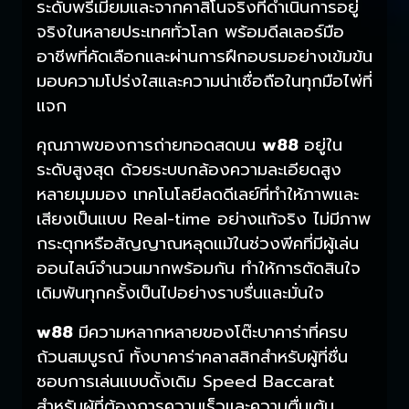
ระดับพรีเมียมและจากคาสิโนจริงที่ดำเนินการอยู่
จริงในหลายประเทศทั่วโลก พร้อมดีลเลอร์มือ
อาชีพที่คัดเลือกและผ่านการฝึกอบรมอย่างเข้มข้น
มอบความโปร่งใสและความน่าเชื่อถือในทุกมือไพ่ที่
แจก
คุณภาพของการถ่ายทอดสดบน
w88
อยู่ใน
ระดับสูงสุด ด้วยระบบกล้องความละเอียดสูง
หลายมุมมอง เทคโนโลยีลดดีเลย์ที่ทำให้ภาพและ
เสียงเป็นแบบ Real-time อย่างแท้จริง ไม่มีภาพ
กระตุกหรือสัญญาณหลุดแม้ในช่วงพีคที่มีผู้เล่น
ออนไลน์จำนวนมากพร้อมกัน ทำให้การตัดสินใจ
เดิมพันทุกครั้งเป็นไปอย่างราบรื่นและมั่นใจ
w88
มีความหลากหลายของโต๊ะบาคาร่าที่ครบ
ถ้วนสมบูรณ์ ทั้งบาคาร่าคลาสสิกสำหรับผู้ที่ชื่น
ชอบการเล่นแบบดั้งเดิม Speed Baccarat
สำหรับผู้ที่ต้องการความเร็วและความตื่นเต้น