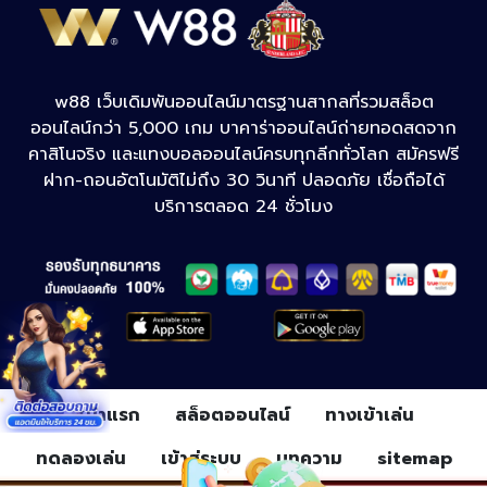
w88 เว็บเดิมพันออนไลน์มาตรฐานสากลที่รวมสล็อต
ออนไลน์กว่า 5,000 เกม บาคาร่าออนไลน์ถ่ายทอดสดจาก
คาสิโนจริง และแทงบอลออนไลน์ครบทุกลีกทั่วโลก สมัครฟรี
ฝาก-ถอนอัตโนมัติไม่ถึง 30 วินาที ปลอดภัย เชื่อถือได้
บริการตลอด 24 ชั่วโมง
หน้าแรก
สล็อตออนไลน์
ทางเข้าเล่น
ทดลองเล่น
เข้าสู่ระบบ
บทความ
sitemap