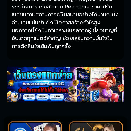
ระหว่างการแข่งขันแบบ Real-time ราคาปรับ
เปลี่ยนตามสถานการณ์ในสนามอย่างไดนามิก ยิ่ง
อ่านเกมแม่นยำ ยิ่งมีโอกาสสร้างกำไรสูง
นอกจากนี้ยังมีบทวิเคราะห์บอลจากผู้เชี่ยวชาญที่
อัปเดตทุกแมตช์สำคัญ ช่วยเสริมความมั่นใจใน
การตัดสินใจเดิมพันทุกครั้ง