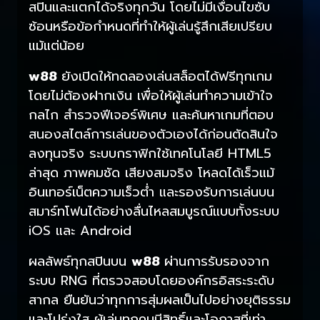
สปินและแตกได้จริงทุกวัน โดยไม่มีเงื่อนไขซับ
ซ้อนหรือข้อกำหนดที่ทำให้ผู้เล่นรู้สึกเสียเปรียบ
แม้แต่น้อย
w88
ยังเปิดให้ทดลองเล่นสล็อตได้ฟรีทุกเกม
โดยไม่ต้องฝากเงิน เพื่อให้ผู้เล่นทำความเข้าใจ
กลไก สำรวจฟีเจอร์พิเศษ และค้นหาเกมที่ตอบ
สนองสไตล์การเล่นของตัวเองได้ก่อนตัดสินใจ
ลงทุนจริง ระบบกราฟิกใช้เทคโนโลยี HTML5
ล่าสุด ภาพคมชัด เสียงสมจริง โหลดได้เร็วแม้
อินเทอร์เน็ตความเร็วต่ำ และรองรับการเล่นบน
สมาร์ทโฟนได้อย่างลื่นไหลสมบูรณ์แบบทั้งระบบ
iOS และ Android
ผลลัพธ์ทุกสปินบน
w88
ผ่านการรับรองจาก
ระบบ RNG ที่ตรวจสอบโดยองค์กรอิสระระดับ
สากล ยืนยันว่าทุกการสุ่มผลเป็นไปอย่างยุติธรรม
และโปร่งใส ผู้เล่นทุกคนมีสิทธิ์และโอกาสที่เท่า