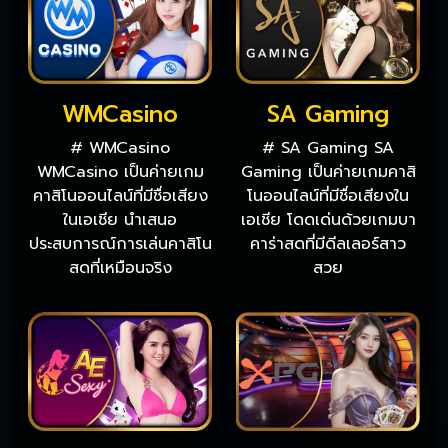
WMCasino
SA Gaming
# WMCasino
# SA Gaming SA
WMCasino เป็นค่ายเกม
Gaming เป็นค่ายเกมคาสิ
คาสิโนออนไลน์ที่มีชื่อเสียง
โนออนไลน์ที่มีชื่อเสียงใน
ในเอเชีย นำเสนอ
เอเชีย โดดเด่นด้วยเกมบา
ประสบการณ์การเล่นคาสิโน
คาร่าสดที่มีดีลเลอร์สาว
สดที่เหมือนจริง
สวย