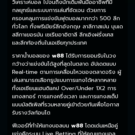
วิเคราะห์บอล ไปจนถึงนักเดิมพันมืออาชีพที่มี
กลยุทธ์และระบบการเล่นที่ชัดเจน ด้วยการ
ครอบคลุมการแข่งขันฟุตบอลมากกว่า 500 ลีก
ทั่วโลก ทั้งพรีเมียร์ลีกอังกฤษ ลาลีกาสเปน บุนเด
สลีกาเยอรมัน เซเรียอาอิตาลี ลีกเอิงฝรั่งเศส
และลีกท้องถิ่นในเอเชียทุกประเทศ
ราคาน้ำบอลของ
w88
ได้รับการยอมรับในวง
กว้างว่าแข่งขันได้สูงที่สุดในตลาด อัปเดตแบบ
Real-time ตามการเคลื่อนไหวของตลาดจริง ผู้
เล่นสามารถเลือกรูปแบบการแทงได้หลากหลาย
ทั้งเอเชียนแฮนดิแคป Over/Under 1X2 การ
แทงสกอร์ การแทงครึ่งเวลา และการแทงสเต็ป
แบบมัลติเพิลที่รวมหลายคู่เข้าด้วยกันเพื่อโอกาส
รับรางวัลก้อนโต
ฟีเจอร์ที่ทำให้แทงบอลบน
w88
โดดเด่นเหนือคู่
แข่งคือระบบ Live Betting ที่ให้คุณแทงบอล