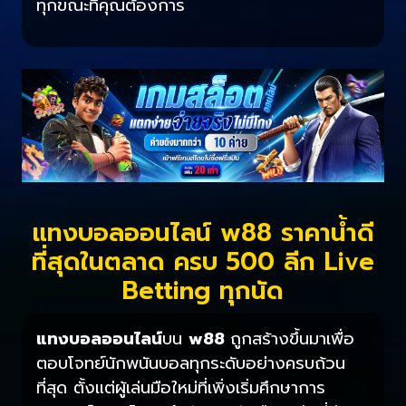
ทุกขณะที่คุณต้องการ
แทงบอลออนไลน์ w88 ราคาน้ำดี
ที่สุดในตลาด ครบ 500 ลีก Live
Betting ทุกนัด
แทงบอลออนไลน์
บน
w88
ถูกสร้างขึ้นมาเพื่อ
ตอบโจทย์นักพนันบอลทุกระดับอย่างครบถ้วน
ที่สุด ตั้งแต่ผู้เล่นมือใหม่ที่เพิ่งเริ่มศึกษาการ