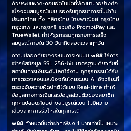
ด้วยระบบฝาก-ถอนอัตโนมัติที่พัฒนามาอย่างต่อ
เนื่องจนสมบูรณ์แบบ รองรับทุกธนาคารชั้นนำใน
ประเทศไทย ทั้ง กสิกรไทย ไทยพาณิชย์ กรุงไทย
กรุงเทพ และกรุงศรี รวมถึง PromptPay และ
TrueWallet ทำให้ธุรกรรมทุกรายการเสร็จ
สมบูรณ์ภายใน 30 วินาทีตลอดเวลาทุกวัน
ความปลอดภัยของระบบการเงินบน
w88
ใช้การ
เข้ารหัสข้อมูล SSL 256-bit มาตรฐานเดียวกับที่
สถาบันการเงินระดับโลกใช้งาน ทุกธุรกรรมได้รับ
การตรวจสอบและป้องกันโดยระบบ AI อัจฉริยะที่
ตรวจจับความผิดปกติได้แบบ Real-time ทำให้
ข้อมูลทางการเงินและข้อมูลส่วนตัวของสมาชิก
ทุกคนปลอดภัยอย่างสมบูรณ์แบบ ไม่มีความ
เสี่ยงจากการรั่วไหลในทุกกรณี
w88
กำหนดขั้นต่ำฝากเพียง 1 บาทเท่านั้น เหมาะ