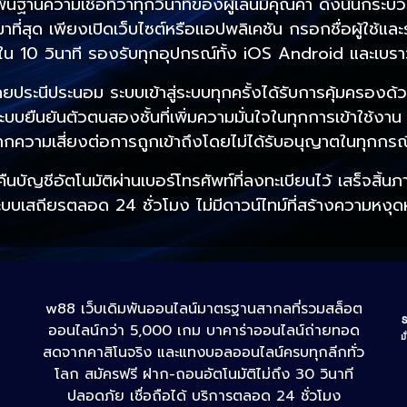
นฐานความเชื่อที่ว่าทุกวินาทีของผู้เล่นมีคุณค่า ดังนั้นกร
ที่สุด เพียงเปิดเว็บไซต์หรือแอปพลิเคชัน กรอกชื่อผู้ใช้และร
ใน 10 วินาที รองรับทุกอุปกรณ์ทั้ง iOS Android และเบรา
เคยประนีประนอม ระบบเข้าสู่ระบบทุกครั้งได้รับการคุ้มครอง
บบยืนยันตัวตนสองชั้นที่เพิ่มความมั่นใจในทุกการเข้าใช้งา
ความเสี่ยงต่อการถูกเข้าถึงโดยไม่ได้รับอนุญาตในทุกกรณ
้คืนบัญชีอัตโนมัติผ่านเบอร์โทรศัพท์ที่ลงทะเบียนไว้ เสร็จสิ้น
ะบบเสถียรตลอด 24 ชั่วโมง ไม่มีดาวน์ไทม์ที่สร้างความหงุดหน่
w88 เว็บเดิมพันออนไลน์มาตรฐานสากลที่รวมสล็อต
ออนไลน์กว่า 5,000 เกม บาคาร่าออนไลน์ถ่ายทอด
สดจากคาสิโนจริง และแทงบอลออนไลน์ครบทุกลีกทั่ว
โลก สมัครฟรี ฝาก-ถอนอัตโนมัติไม่ถึง 30 วินาที
ปลอดภัย เชื่อถือได้ บริการตลอด 24 ชั่วโมง