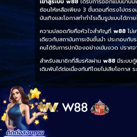
เข้าสู่ระบบ
w88
ได้รับการออกแบบมาบนพื้
ซ้อนให้เหลือเพียง 3 ขั้นตอนที่ตรงไปตรงมา
บันเทิงและโอกาสทำกำไรเต็มรูปแบบได้ภาย
ความปลอดภัยคือหัวใจสำคัญที่
w88
ไม่
เดียวกับสถาบันการเงินชั้นนำ ประกอบกับระ
คนได้รับการปกป้องอย่างเข้มงวด ปราศจาก
สำหรับสมาชิกที่ลืมรหัสผ่าน
w88
มีระบบกู
เดิมพันได้ต่อเนื่องทันทีโดยไม่เสียโอกาส ร