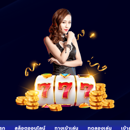
แรก
สล็อตออนไลน์
ทางเข้าเล่น
ทดลองเล่น
เข้า