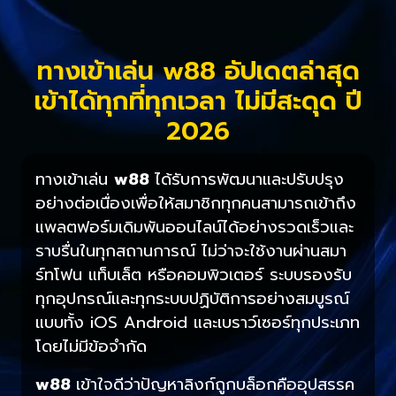
ทางเข้าเล่น w88 อัปเดตล่าสุด
เข้าได้ทุกที่ทุกเวลา ไม่มีสะดุด ปี
2026
ทางเข้าเล่น
w88
ได้รับการพัฒนาและปรับปรุง
อย่างต่อเนื่องเพื่อให้สมาชิกทุกคนสามารถเข้าถึง
แพลตฟอร์มเดิมพันออนไลน์ได้อย่างรวดเร็วและ
ราบรื่นในทุกสถานการณ์ ไม่ว่าจะใช้งานผ่านสมา
ร์ทโฟน แท็บเล็ต หรือคอมพิวเตอร์ ระบบรองรับ
ทุกอุปกรณ์และทุกระบบปฏิบัติการอย่างสมบูรณ์
แบบทั้ง iOS Android และเบราว์เซอร์ทุกประเภท
โดยไม่มีข้อจำกัด
w88
เข้าใจดีว่าปัญหาลิงก์ถูกบล็อกคืออุปสรรค