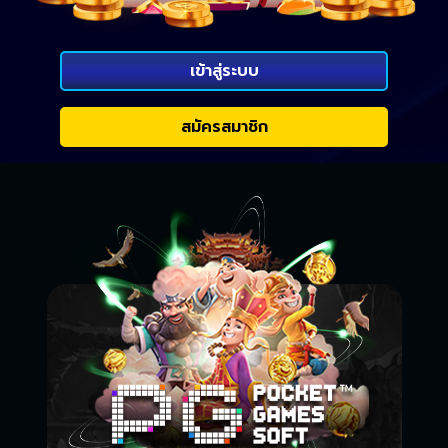
เข้าสู่ระบบ
สมัครสมาชิก