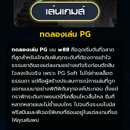
ทดลองเล่น PG
ทดลองเล่น PG
บน
w88
คือจุดเริ่มต้นที่ฉลาด
ที่สุดสำหรับนักเดิมพันทุกระดับที่ต้องการเข้าใจ
ธรรมชาติของแต่ละเกมอย่างแท้จริงก่อนตัดสิน
ใจลงเงินจริง เพราะ PG Soft ไม่ใช่ค่ายสล็อต
ธรรมดา แต่คือผู้สร้างประสบการณ์การเล่นที่ถูก
ออกแบบมาอย่างพิถีพิถันทุกองค์ประกอบ ตั้งแต่
กราฟิกระดับภาพยนตร์ที่เคลื่อนไหวลื่นไหล ธีมที่
หลากหลายและไม่ซ้ำแบบใคร ไปจนถึงระบบโบนัส
ฟรีสปินและฟีเจอร์พิเศษที่ซ่อนอยู่ในแต่ละเกมที่รอ
ให้คุณค้นพบ