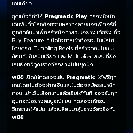
เกมเดียว
จุดแข็งที่ทำให้
Pragmatic Play
ครองใจนัก
เดิมพันทั่วโลกคือความหลากหลายของฟีเจอร์ที่
ถูกคิดค้นมาเพื่อสร้างโอกาสชนะอย่างแท้จริง ทั้ง
Buy Feature ที่เปิดโอกาสเข้าถึงรอบโบนัสได้
โดยตรง Tumbling Reels ที่สร้างคอมโบชนะ
ซ้อนกันในสปินเดียว และ Multiplier สะสมที่ยิ่ง
เล่นยิ่งทวีคูณรางวัลอย่างไม่หยุดนิ่ง
w88
เปิดให้ทดลองเล่น
Pragmatic
ได้ฟรีทุก
เกมโดยไม่ต้องฝากเงินและไม่ต้องสมัครสมาชิก
ก่อน เข้าเว็บเลือกเกมแล้วเริ่มได้ทันที รองรับทุก
อุปกรณ์อย่างสมบูรณ์แบบ ทดลองให้ครบ
วิเคราะห์ให้แม่น แล้วเปลี่ยนมาลุ้นรางวัลจริงกับ
w88